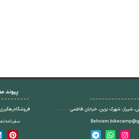
پیوند مف
، شیراز، شهرک بزین، خیابان فاطمی
فروشگاه
رهگیری
Behnam.bikecamp@g
سفرنامه
تصا