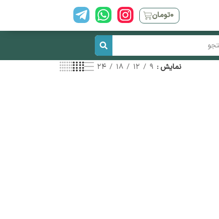
۰
تومان
نمایش
9
12
18
24