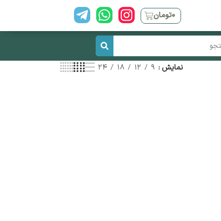
۰
تومان
نمایش
9
12
18
24