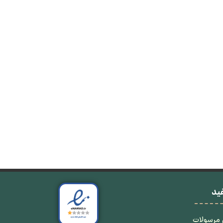
ید
 مرسولات