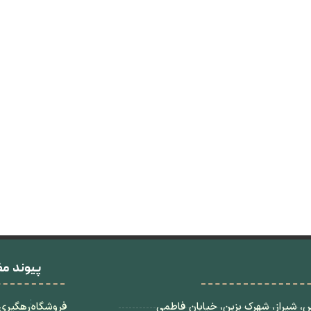
پیوند مف
، شیراز، شهرک بزین، خیابان فاطمی
فروشگاه
رهگیری